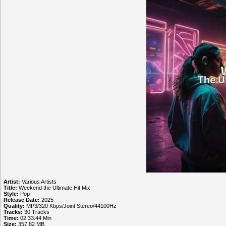
Artist:
Various Artists
Title:
Weekend the Ultimate Hit Mix
Style:
Pop
Release Date:
2025
Quality:
MP3/320 Kbps/Joint Stereo/44100Hz
Tracks:
30 Tracks
Time:
02:33:44 Min
Size:
357.82 MB