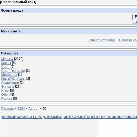
[
Персональный сайт
]
Форма входа
В
Ст
Меню сайта
Главная страница
Новости са
Categories
Музыка
[2272]
Клипы
[8]
Софт
[7]
Софт (portable)
[3]
Mobile soft
[1]
Книги/Журналы
[2]
Аудиокниги
[2]
Фильмы
[23]
Игры
[0]
Обои
[6]
Разное
[0]
Главная
»
2024
»
Август
»
20
КРИМИНАЛЬНЫЙ ГОРОД. ВОЗМЕЗДИЕ BEOMJOE DOSI 4 THE ROUNDUP PUNISHM