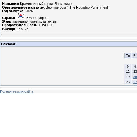
Название:
Криминальный город. Возмездие
Оригинальное название:
Beomjoe dosi 4 The Roundup Punishment
Год выпуска:
2024
Страна:
Южная Корея
Жанр:
криминал, боевик, детектив
Продолжительность:
01:49:07
Размер:
1.46 GB
Calendar
Пн
Вт
5
6
12
13
19
20
26
27
Полная версия сайта