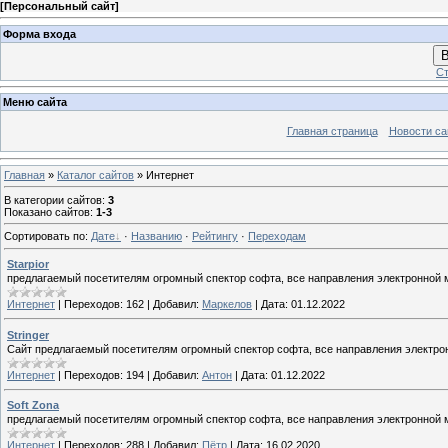
[
Персональный сайт
]
Форма входа
В
Ст
Меню сайта
Главная страница
Новости са
Главная
»
Каталог сайтов
» Интернет
В категории сайтов
:
3
Показано сайтов
:
1-3
Сортировать по
:
Дате
·
Названию
·
Рейтингу
·
Переходам
Starpior
предлагаемый посетителям огромный спектор софта, все направления электронной 
Интернет
|
Переходов:
162
|
Добавил:
Маркелов
|
Дата:
01.12.2022
Stringer
Сайт предлагаемый посетителям огромный спектор софта, все направления электро
Интернет
|
Переходов:
194
|
Добавил:
Антон
|
Дата:
01.12.2022
Soft Zona
предлагаемый посетителям огромный спектор софта, все направления электронной 
Интернет
|
Переходов:
288
|
Добавил:
Пётр
|
Дата:
16.02.2020