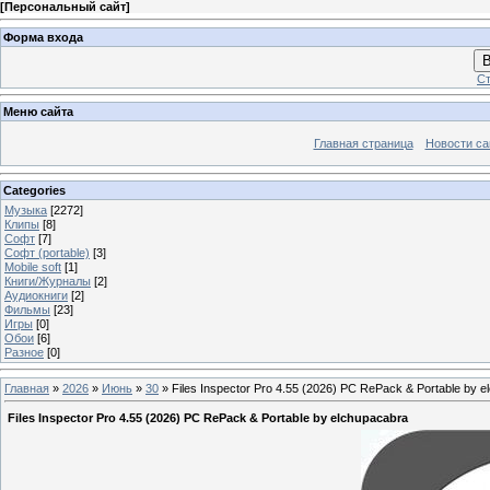
[
Персональный сайт
]
Форма входа
В
Ст
Меню сайта
Главная страница
Новости са
Categories
Музыка
[2272]
Клипы
[8]
Софт
[7]
Софт (portable)
[3]
Mobile soft
[1]
Книги/Журналы
[2]
Аудиокниги
[2]
Фильмы
[23]
Игры
[0]
Обои
[6]
Разное
[0]
Главная
»
2026
»
Июнь
»
30
» Files Inspector Pro 4.55 (2026) РС RePack & Portable by 
Files Inspector Pro 4.55 (2026) РС RePack & Portable by elchupacabra