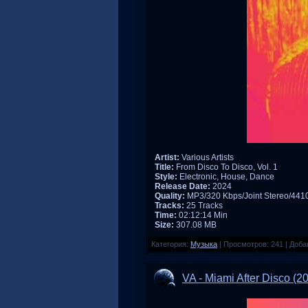
Artist:
Various Artists
Title:
From Disco To Disco, Vol. 1
Style:
Electronic, House, Dance
Release Date:
2024
Quality:
MP3/320 Kbps/Joint Stereo/44
Tracks:
25 Tracks
Time:
02:12:14 Min
Size:
307.08 MB
Категория:
Музыка
|
Просмотров:
241
|
Доба
VA - Miami After Disco (2