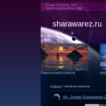
Четверг, 06.08.2026, 19:55
Приветствую Вас
Гость
|
RSS
sharawarez.ru
Природа нашей планеты
пей
Главная
»
Архив материалов
VA - Digital Surrealisms (