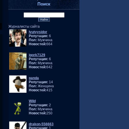
Поиск
Журналисты сайта
lyutyysidor
Репутация:
6
Пол:
Мужчина
Новостей:
664
igork7129
Репутация:
6
Пол:
Мужчина
Новостей:
642
panda
Репутация:
14
Пол:
Женщина
Новостей:
415
Wild
Репутация:
2
Пол:
Мужчина
Новостей:
250
drakon-556663
Репутация:
1