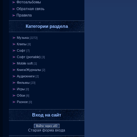
Фотоальбомы
Обратная связь
Правила
Категории раздела
Музыка
[2272]
Клипы
[8]
Софт
[7]
Софт (portable)
[3]
Mobile soft
[1]
Книги/Журналы
[2]
Аудиокниги
[2]
Фильмы
[23]
Игры
[0]
Обои
[6]
Разное
[0]
Вход на сайт
Войти через uID
Старая форма входа