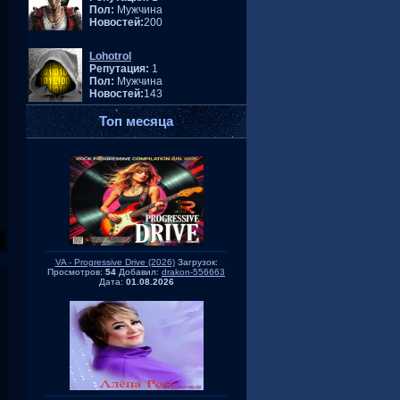
Пол:
Мужчина
Новостей:
200
Lohotrol
Репутация:
1
Пол:
Мужчина
Новостей:
143
Топ месяца
VA - Progressive Drive (2026)
Загрузок:
Просмотров:
54
Добавил:
drakon-556663
Дата:
01.08.2026