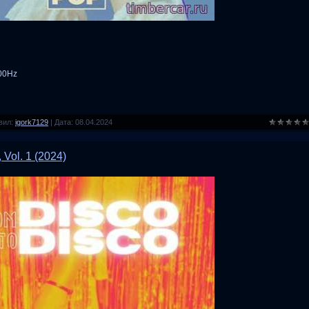
100Hz
вил:
igork7129
|
Дата:
08.04.2024
 Vol. 1 (2024)