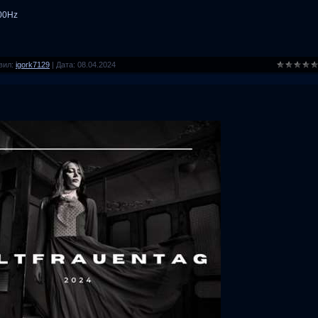
100Hz
вил:
igork7129
|
Дата:
08.04.2024