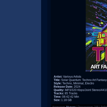
Artist:
Various Artists
Title:
Solar Quantum: Techno Art Fantasy
Style:
Techno, Minimal, Electro
Release Date:
2024
Quality:
MP3/320 Kbps/Joint Stereo/44
Tracks:
85 Tracks
Time:
08:42:42 Min
Size:
1.18 GB
Категория:
Музыка
|
Просмотров:
248
|
Доба