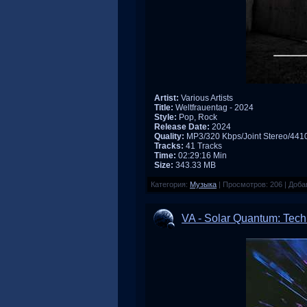
Artist:
Various Artists
Title:
Weltfrauentag - 2024
Style:
Pop, Rock
Release Date:
2024
Quality:
MP3/320 Kbps/Joint Stereo/44
Tracks:
41 Tracks
Time:
02:29:16 Min
Size:
343.33 MB
Категория:
Музыка
|
Просмотров:
206
|
Доба
VA - Solar Quantum: Tech