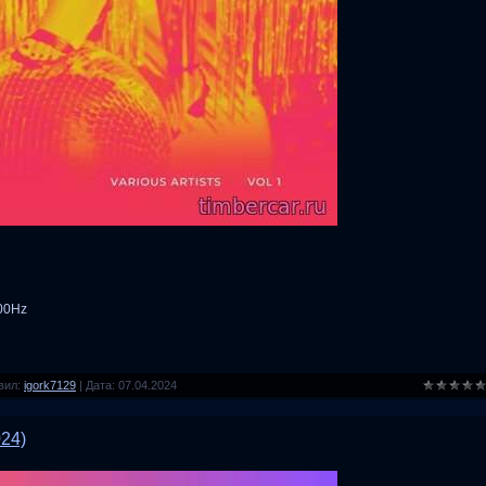
100Hz
вил:
igork7129
|
Дата:
07.04.2024
024)