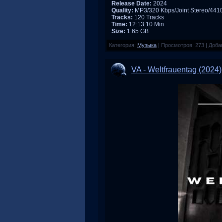
Release Date:
2024
Quality:
MP3/320 Kbps/Joint Stereo/44
Tracks:
120 Tracks
Time:
12:13:10 Min
Size:
1.65 GB
Категория:
Музыка
|
Просмотров:
273
|
Доба
VA - Weltfrauentag (2024)