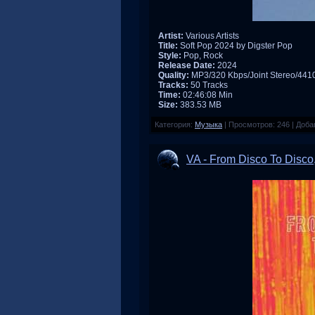
Artist:
Various Artists
Title:
Soft Pop 2024 by Digster Pop
Style:
Pop, Rock
Release Date:
2024
Quality:
MP3/320 Kbps/Joint Stereo/44
Tracks:
50 Tracks
Time:
02:46:08 Min
Size:
383.53 MB
Категория:
Музыка
|
Просмотров:
246
|
Доба
VA - From Disco To Disco,