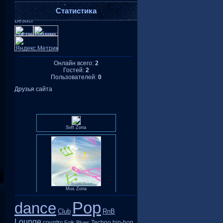
Статистика
Онлайн всего:
2
Гостей:
2
Пользователей:
0
Друзья сайта
Soft Zona
Mus Zona
Pop
dance
Club
RnB
Lounge
country
Techno
hip-hop
Folk
Blues