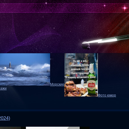
Морские
зажи
Фото юмор
2024)