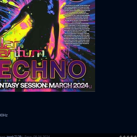
100Hz
вил:
igork7129
|
Дата:
08.04.2024