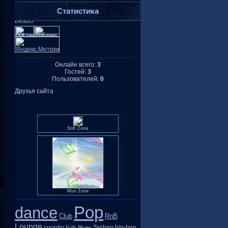
Статистика
Онлайн всего:
3
Гостей:
3
Пользователей:
0
Друзья сайта
Soft Zona
Mus Zona
Pop
dance
Club
RnB
Lounge
country
Techno
hip-hop
Folk
Blues