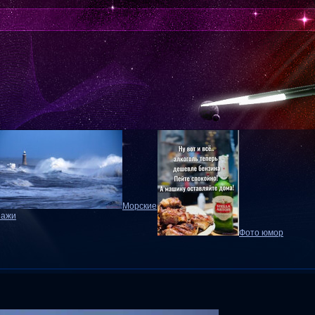
Морские
зажи
Фото юмор