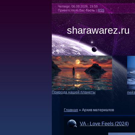
Четверг, 06.08.2026, 19:58
Приветствую Вас
Гость
|
RSS
sharawarez.ru
Природа нашей планеты
пей
Главная
»
Архив материалов
VA - Love Feels (2024)