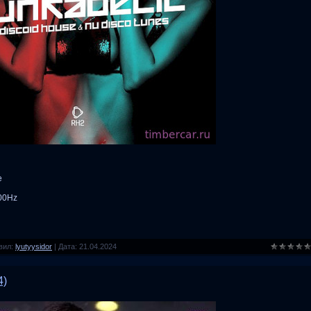
e
100Hz
вил:
lyutyysidor
|
Дата:
21.04.2024
4)