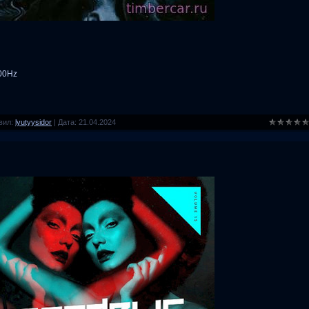
100Hz
вил:
lyutyysidor
|
Дата:
21.04.2024