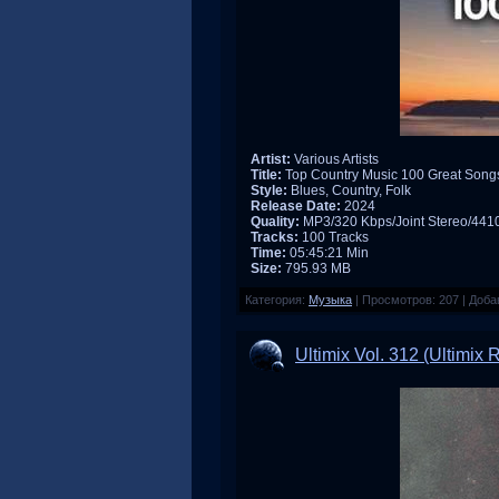
Artist:
Various Artists
Title:
Top Country Music 100 Great Song
Style:
Blues, Country, Folk
Release Date:
2024
Quality:
MP3/320 Kbps/Joint Stereo/44
Tracks:
100 Tracks
Time:
05:45:21 Min
Size:
795.93 MB
Категория:
Музыка
|
Просмотров:
207
|
Доба
Ultimix Vol. 312 (Ultimix 