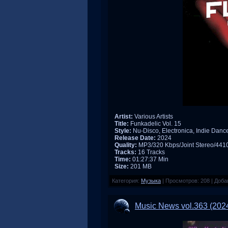
Artist:
Various Artists
Title:
Funkadelic Vol. 15
Style:
Nu-Disco, Electronica, Indie Danc
Release Date:
2024
Quality:
MP3/320 Kbps/Joint Stereo/44
Tracks:
16 Tracks
Time:
01:27:37 Min
Size:
201 MB
Категория:
Музыка
|
Просмотров:
208
|
Доба
Music News vol.363 (202