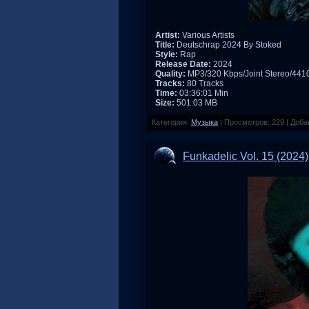
Artist:
Various Artists
Title:
Deutschrap 2024 By Stoked
Style:
Rap
Release Date:
2024
Quality:
MP3/320 Kbps/Joint Stereo/44
Tracks:
80 Tracks
Time:
03:36:01 Min
Size:
501.03 MB
Категория:
Музыка
|
Просмотров:
229
|
Доба
Funkadelic Vol. 15 (2024)