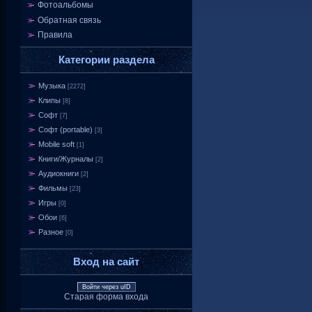
Фотоальбомы
Обратная связь
Правила
Категории раздела
Музыка
[2272]
Клипы
[8]
Софт
[7]
Софт (portable)
[3]
Mobile soft
[1]
Книги/Журналы
[2]
Аудиокниги
[2]
Фильмы
[23]
Игры
[0]
Обои
[6]
Разное
[0]
Вход на сайт
Войти через uID
Старая форма входа