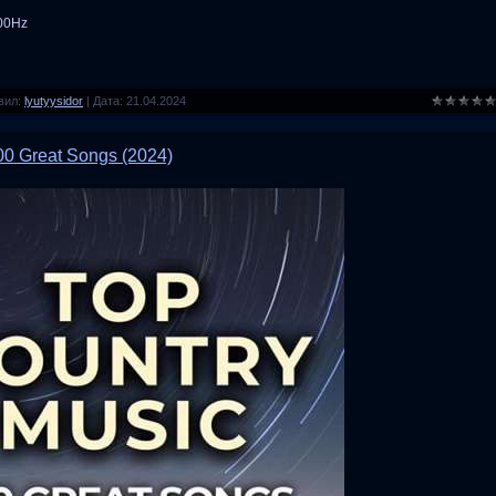
100Hz
вил:
lyutyysidor
|
Дата:
21.04.2024
00 Great Songs (2024)