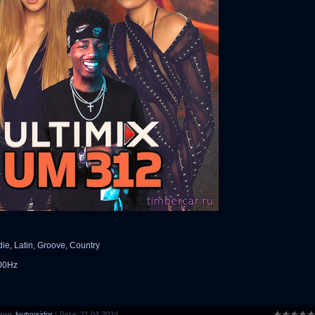
ie, Latin, Groove, Country
100Hz
вил:
lyutyysidor
|
Дата:
21.04.2024