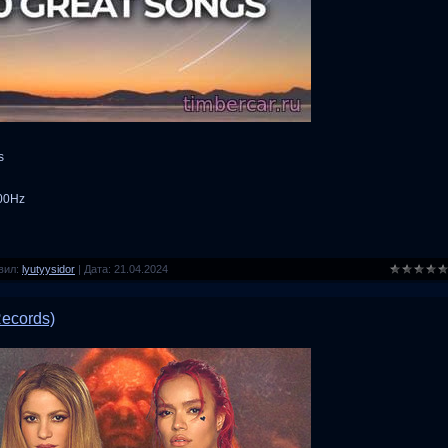
s
100Hz
вил:
lyutyysidor
|
Дата:
21.04.2024
Records)