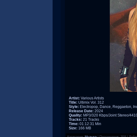
Artist:
Various Artists
Title:
Ultimix Vol. 312
Style:
Electropop, Dance, Reggaeton, Ind
Release Date:
2024
Quality:
MP3/320 Kbps/Joint Stereo/44
Tracks:
21 Tracks
Time:
01:12:31 Min
Size:
166 MB
Категория:
Музыка
|
Просмотров:
358
|
Доба