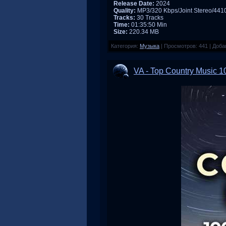
Release Date:
2024
Quality:
MP3/320 Kbps/Joint Stereo/44
Tracks:
30 Tracks
Time:
01:35:50 Min
Size:
220.34 MB
Категория:
Музыка
|
Просмотров:
441
|
Доба
VA - Top Country Music 1