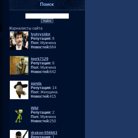
Поиск
Журналисты сайта
lyutyysidor
Репутация:
6
Пол:
Мужчина
Новостей:
664
igork7129
Репутация:
6
Пол:
Мужчина
Новостей:
642
panda
Репутация:
14
Пол:
Женщина
Новостей:
415
Wild
Репутация:
2
Пол:
Мужчина
Новостей:
250
drakon-556663
Репутация:
1